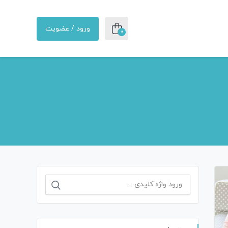
ورود / عضویت
0
جستجو
برای: