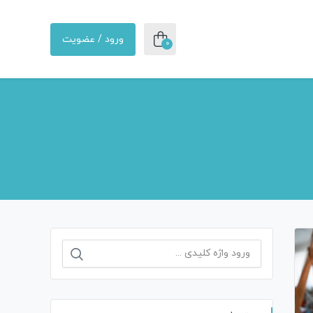
ورود / عضویت
0
جستجو
برای: