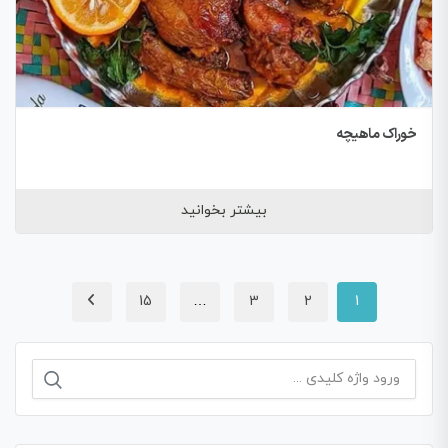
خوراک ماهیچه
بیشتر بخوانید
15
…
3
2
1
جستجو
برای: