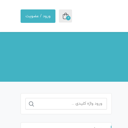
ورود / عضویت
0
جستجو
برای: