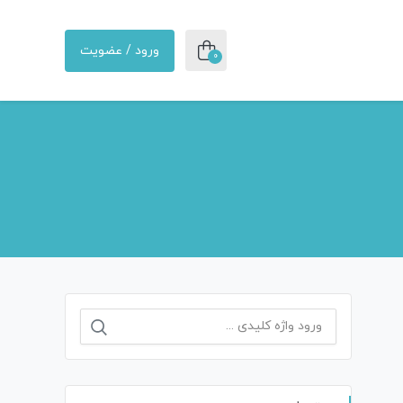
ورود / عضویت
0
جستجو
برای: