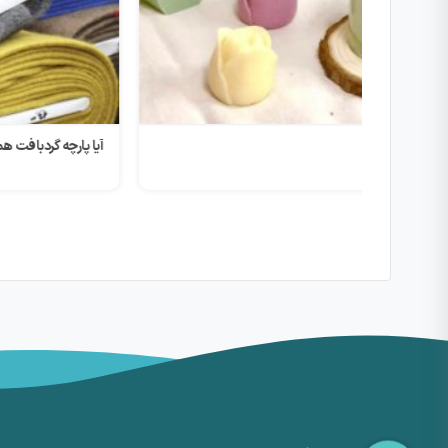
آیا پارچه گردبافت همان پارچه تریکو است؟