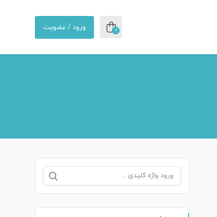
ورود / عضویت
0
جستجو
برای: