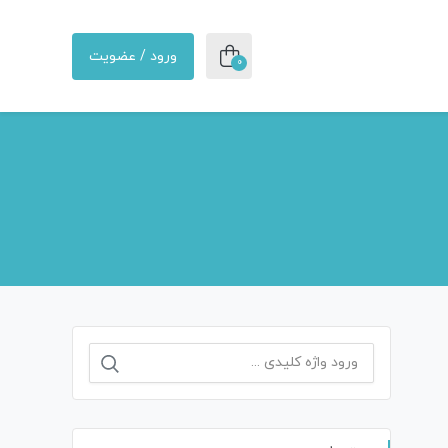
ورود / عضویت
0
جستجو
برای: