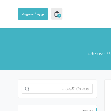
ورود / عضویت
0
 قلموی بادبزنی
دسته‌ها