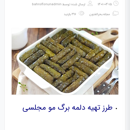
1401-04-15
ارسال شده توسط
bahrolfonunadmin
مجله بحرالفنون
316 بازدید
طرز تهیه دلمه برگ مو مجلسی