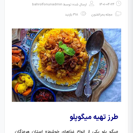
1401-04-24
ارسال شده توسط
bahrolfonunadmin
مجله بحرالفنون
318 بازدید
طرز تهیه میگوپلو
میگو پلو یکی از انواع غذاهای خوشمزه استان هرمزگان