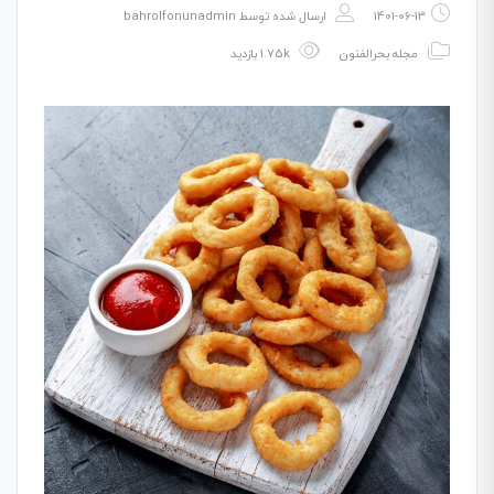
1401-06-13
ارسال شده توسط
bahrolfonunadmin
مجله بحرالفنون
1.75k بازدید