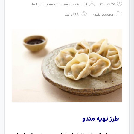
1401-07-25
ارسال شده توسط
bahrolfonunadmin
مجله بحرالفنون
998 بازدید
طرز تهیه مندو