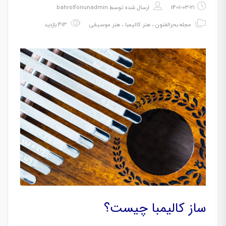
1401-03-21
ارسال شده توسط
bahrolfonunadmin
مجله بحرالفنون
،
هنر کالیمبا
،
هنر موسیقی
413 بازدید
ساز کالیمبا چیست؟