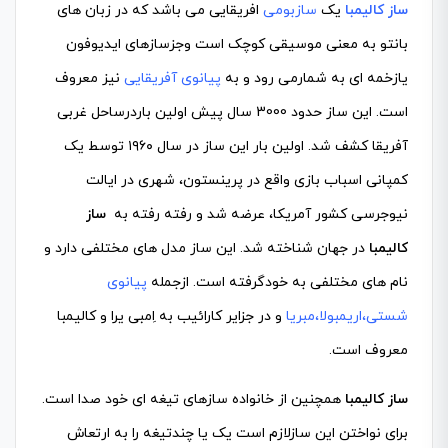
ساز کالیمبا
یک
سازبومی
افریقایی می باشد که در زبان های
بانتو به معنی موسیقی کوچک است وجزسازهای ایدیوفون
یازخمه ای به شمارمی رود و به
پیانوی آفریقایی
نیز معروف
است. این ساز حدود 3000 سال پیش اولین باردرساحل غربی
آفریقا کشف شد. اولین بار این ساز در سال ۱۹۶۰ توسط یک
کمپانی اسباب بازی واقع در پرینستون، شهری در ایالت
نیوجرسی کشور آمریکا، عرضه شد و رفته رفته به
ساز
کالیمبا
در جهان شناخته شد. این ساز مدل های مختلفی دارد و
نام های مختلفی به خودگرفته است. ازجمله
پیانوی
شستی
،
اریمبولا
،
مبریا
و در جزایر کارائیب به اِمبی یرا و کالیمبا
معروف است.
ساز کالیمبا
همچنین از خانواده‌ سازهای تیغه ‌ای خود صدا است.
برای نواختن این سازلازم است یک یا چندتیغه را به ارتعاش