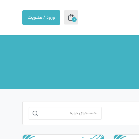
ورود / عضویت
0