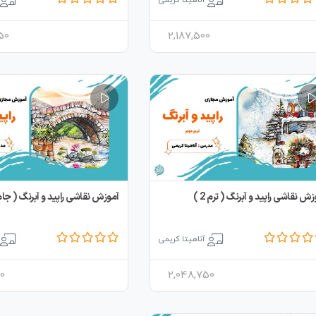
آناهیتا کریمی
50
2,187,500
زش نقاشی راپید و آبرنگ ( ترم 2 )
آموزش نقاشی راپید و آبرنگ ( جام
آناهیتا کریمی
0
2,048,750