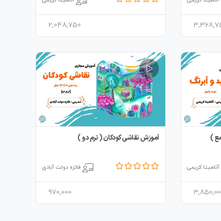
آناهیتا کریمی
آناهیتا کریمی
2,048,750
3,368,7
ع )
آموزش نقاشی کودکان ( ترم دو )
آناهیتا کریمی
فائزه دولت آبادی
970,000
3,850,00