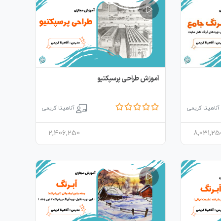
آموزش طراحی پرسپکتیو
آناهیتا کریمی
آناهیتا کریمی
2,406,250
8,031,25