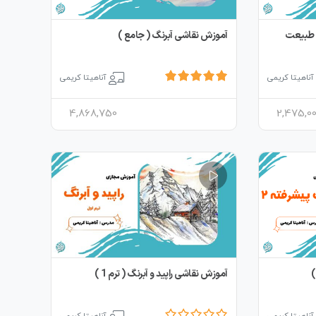
، طبیعت
آموزش نقاشی آبرنگ ( جامع )
آناهیتا کریمی
آناهیتا کریمی
4,868,750
2,475,0
آموزش نقاشی راپید و آبرنگ ( ترم 1 )