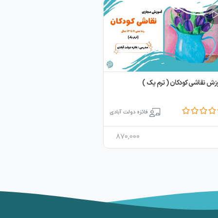
زش نقاشی کودکان ( ترم یک )
فائزه دولت آبادی
870,000