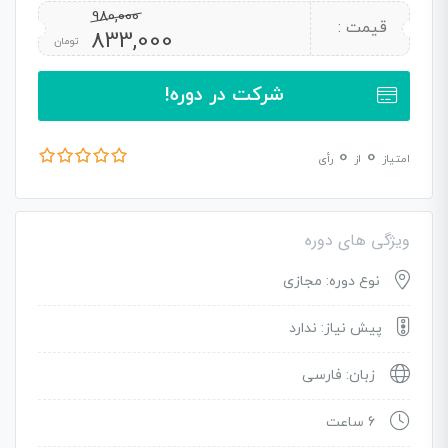
980,000
قیمت :
833,000
تومان
شرکت در دوره!
0
0
امتیاز
از
رأی
ویژگی های دوره
نوع دوره: مجازی
پیش نیاز: ندارد
زبان: فارسی
6 ساعت